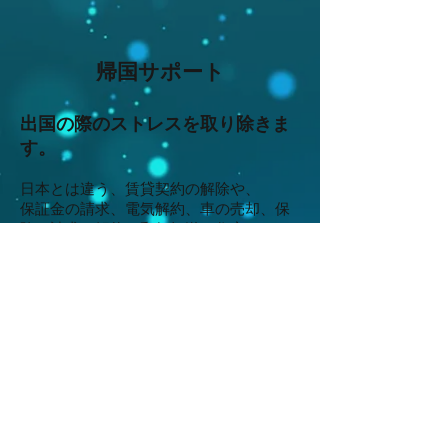
帰国サポート
出国の際のストレスを取り除きま
す。
日本とは違う、賃貸契約の解除や、
保証金の請求、電気解約、車の売却、保
険の請求や解約、郵便転送、住宅のイン
スペクション立ち会い、役所への手続き
等々、煩わしいことを全て代わりに行い
ます。
詳しくはご連絡くださいませ。
Impressum