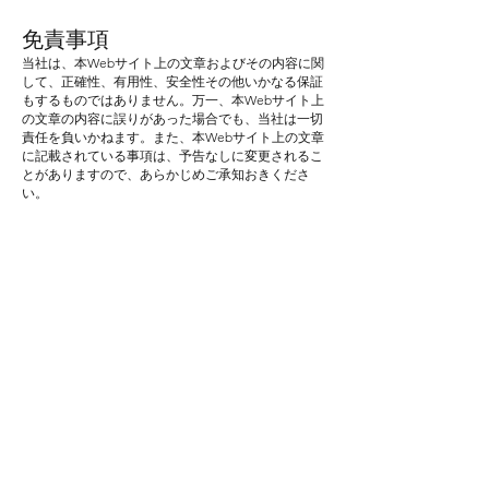
免責事項
当社は、本Webサイト上の文章およびその内容に関
して、正確性、有用性、安全性その他いかなる保証
もするものではありません。万一、本Webサイト上
の文章の内容に誤りがあった場合でも、当社は一切
責任を負いかねます。また、本Webサイト上の文章
に記載されている事項は、予告なしに変更されるこ
とがありますので、あらかじめご承知おきくださ
い。
禁止事項
本Webサイトのご利用にあたって、お客さまの次の
行為を禁止します。
第三者または当社、当社グループ会社、およびそれ
らの役員または社員への誹謗、中傷または脅迫行為
第三者または当社に、不利益もしくは損害を与える
行為、またはその恐れのある行為
当社または当社Webサイトの信用、品位を損なう行
為、またはその恐れのある行為
犯罪行為もしくは犯罪行為に結びつく行為、または
その恐れのある行為
法律、法令もしくは条令に違反する行為、またはそ